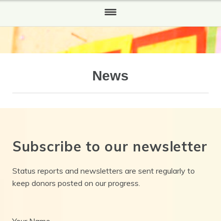
HOME
WHO WE ARE
News
Our History
WHAT WE DO
HOW TO HELP
Subscribe to our newsletter
Partners and Sponsors
REPORTS
Status reports and newsletters are sent regularly to
keep donors posted on our progress.
NEWS
CONTACT US