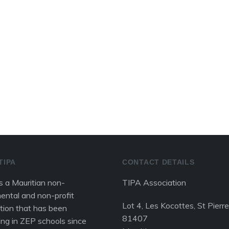
TIPA
CONTACT DETAILS
is a Mauritian non-
TIPA Association
ental and non-profit
Lot 4, Les Kocottes, St Pierre
tion that has been
81407
ing in ZEP schools since