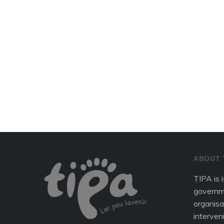
ABOUT 
TIPA is 
governm
organisa
interven